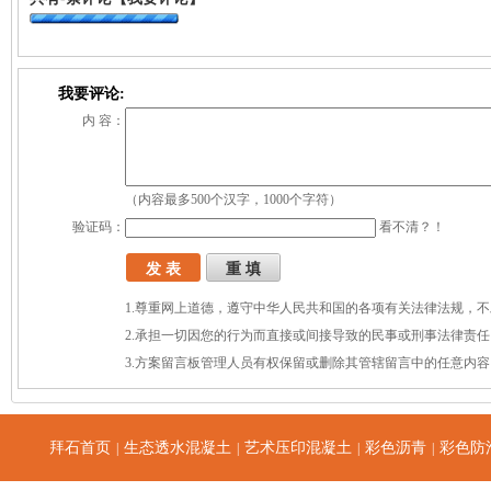
我要评论:
内 容：
（内容最多500个汉字，1000个字符）
验证码：
看不清？！
1.尊重网上道德，遵守中华人民共和国的各项有关法律法规，
2.承担一切因您的行为而直接或间接导致的民事或刑事法律责任
3.方案留言板管理人员有权保留或删除其管辖留言中的任意内容
拜石首页
生态透水混凝土
艺术压印混凝土
彩色沥青
彩色防
|
|
|
|