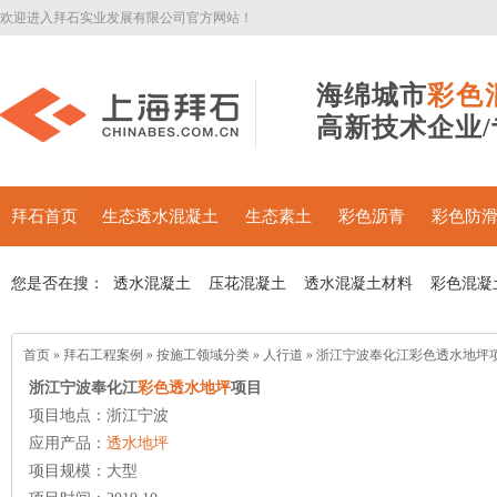
欢迎进入拜石实业发展有限公司官方网站！
海绵城市
彩色
高新技术企业
拜石首页
生态透水混凝土
生态素土
彩色沥青
彩色防
您是否在搜：
透水混凝土
压花混凝土
透水混凝土材料
彩色混凝
首页
»
拜石工程案例
»
按施工领域分类
»
人行道
»
浙江宁波奉化江彩色透水地坪
浙江宁波奉化江
彩色透水地坪
项目
项目地点：浙江宁波
应用产品：
透水地坪
项目规模：大型