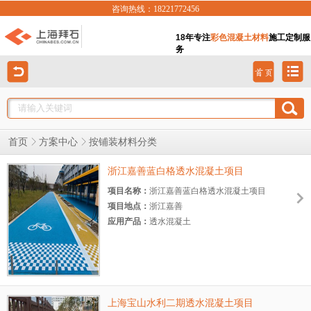
咨询热线：18221772456
18年专注
彩色混凝土材料
施工定制服
务
按铺装材料分类
首页
方案中心
浙江嘉善蓝白格透水混凝土项目
项目名称：
浙江嘉善蓝白格透水混凝土项目
项目地点：
浙江嘉善
应用产品：
透水混凝土
项目规模：
中型
项目时间：
2019.10
上海宝山水利二期透水混凝土项目