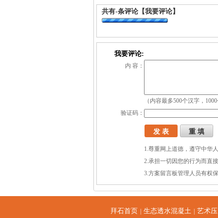
共有
-
条评论
【我要评论】
我要评论:
内 容：
（内容最多500个汉字，100
验证码：
1.尊重网上道德，遵守中华
2.承担一切因您的行为而直
3.方案留言板管理人员有权
拜石首页
生态透水混凝土
艺术压
|
|