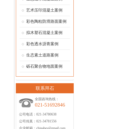
艺术压印混凝土案例
彩色陶粒防滑路面案例
拟木塑石混凝土案例
彩色透水沥青案例
生态素土道路案例
砾石聚合物地面案例
联系拜石
全国咨询热线：
021-51692846
公司电话：
021-34780638
公司传真：
021-34781556
企业邮箱：
chinabes@gmail.com