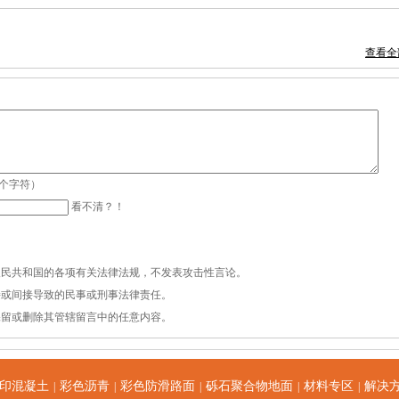
查看全
0个字符）
看不清？！
人民共和国的各项有关法律法规，不发表攻击性言论。
接或间接导致的民事或刑事法律责任。
保留或删除其管辖留言中的任意内容。
印混凝土
彩色沥青
彩色防滑路面
砾石聚合物地面
材料专区
解决
|
|
|
|
|