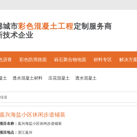
绵城市
彩色混凝土工程
定制服务商
新技术企业
色沥青
彩色防滑路面
砾石聚合物地面
材料专区
解决方
凝土
透水混凝土材料
压花混凝土
透水混凝土
绿道
嘉兴海盐小区休闲步道铺装
项目名称：
嘉兴海盐小区休闲步道铺装
项目地点：
浙江嘉兴