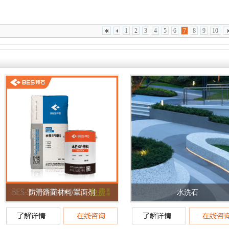
1
2
3
4
5
6
7
8
9
10
防滑路面材料/罩面剂
水洗石