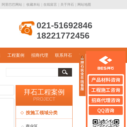
阿里巴巴网站
|
收藏本站
|
在线留言
|
关于拜石
|
网站地图
021-51692846
18221772456
案
工程案例
招商代理
联系拜石
拜石工程案例
PROJECT
按施工领域分类
商业区